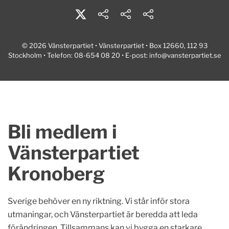
© 2026 Vänsterpartiet • Vänsterpartiet • Box 12660, 112 93
Stockholm • Telefon: 08-654 08 20 • E-post:
info@vansterpartiet.se
Bli medlem i
Vänsterpartiet
Kronoberg
Sverige behöver en ny riktning. Vi står inför stora
utmaningar, och Vänsterpartiet är beredda att leda
förändringen. Tillsammans kan vi bygga en starkare