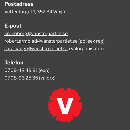
Postadress
Vattentorget 1, 352 34 Växjö
E-post
kronoberg@vansterpartiet.se
robert.armblad@vansterpartiet.se
(pol sek reg)
sara.hauge@vansterpartiet.se
(Valorganisatör)
Telefon
0709-48 49 91 (exp)
0708-93 25 35 (valorg)