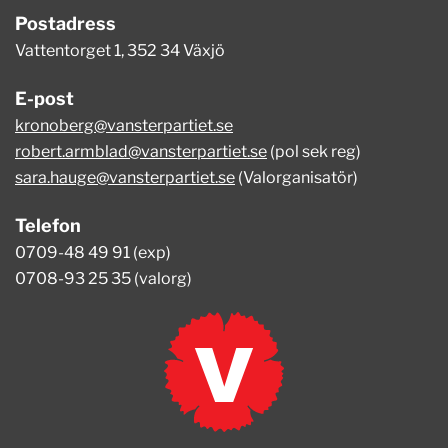
Postadress
Vattentorget 1, 352 34 Växjö
E-post
kronoberg@vansterpartiet.se
robert.armblad@vansterpartiet.se
(pol sek reg)
sara.hauge@vansterpartiet.se
(Valorganisatör)
Telefon
0709-48 49 91 (exp)
0708-93 25 35 (valorg)