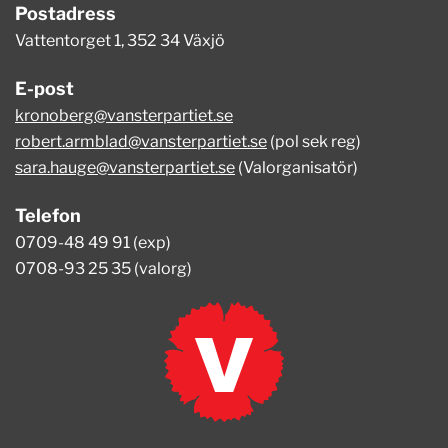
Postadress
Vattentorget 1, 352 34 Växjö
E-post
kronoberg@vansterpartiet.se
robert.armblad@vansterpartiet.se
(pol sek reg)
sara.hauge@vansterpartiet.se
(Valorganisatör)
Telefon
0709-48 49 91 (exp)
0708-93 25 35 (valorg)