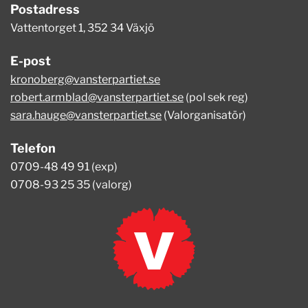
Postadress
Vattentorget 1, 352 34 Växjö
E-post
kronoberg@vansterpartiet.se
robert.armblad@vansterpartiet.se
(pol sek reg)
sara.hauge@vansterpartiet.se
(Valorganisatör)
Telefon
0709-48 49 91 (exp)
0708-93 25 35 (valorg)