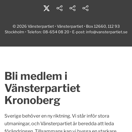
© 2026 Vänsterpartiet • Vänsterpartiet • Box 12660, 112 93
Stockholm • Telefon: 08-654 08 20 • E-post:
info@vansterpartiet.se
Bli medlem i
Vänsterpartiet
Kronoberg
Sverige behöver en ny riktning. Vi står inför stora
utmaningar, och Vänsterpartiet är beredda att leda
förändringen. Tillsammans kan vi bygga en starkare