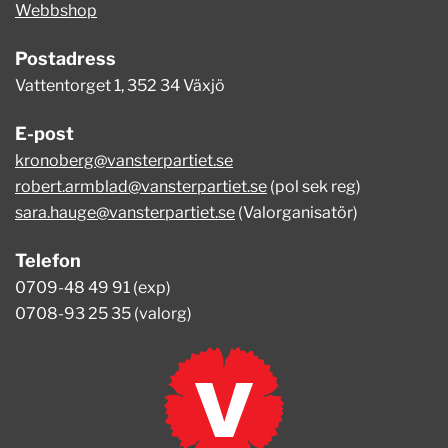
Webbshop
Postadress
Vattentorget 1, 352 34 Växjö
E-post
kronoberg@vansterpartiet.se
robert.armblad@vansterpartiet.se
(pol sek reg)
sara.hauge@vansterpartiet.se
(Valorganisatör)
Telefon
0709-48 49 91 (exp)
0708-93 25 35 (valorg)