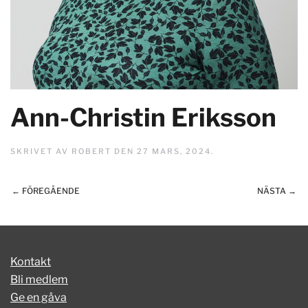
Ann-Christin Eriksson
SKRIVET AV
ROBERT
DEN
27 MARS, 2024
.
← FÖREGÅENDE
NÄSTA →
Kontakt
Bli medlem
Ge en gåva