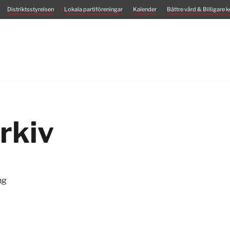
Distriktsstyrelsen
Lokala partiföreningar
Kalender
Bättre vård & Billigare k
rkiv
ng