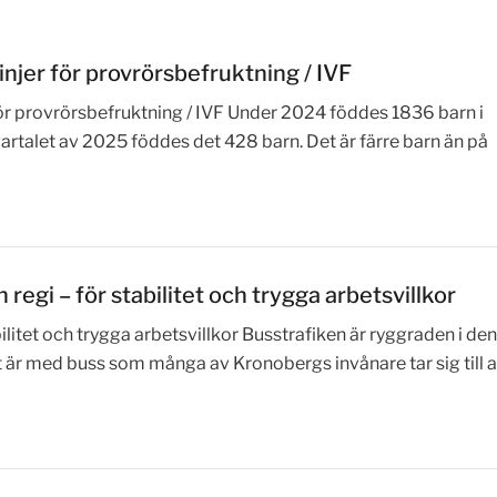
injer för provrörsbefruktning / IVF
för provrörsbefruktning / IVF Under 2024 föddes 1836 barn i
rtalet av 2025 föddes det 428 barn. Det är färre barn än på
 regi – för stabilitet och trygga arbetsvillkor
bilitet och trygga arbetsvillkor Busstrafiken är ryggraden i den
et är med buss som många av Kronobergs invånare tar sig till a