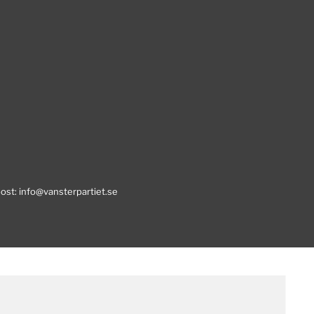
post:
info@vansterpartiet.se