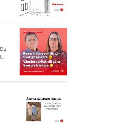
 Du
äl…