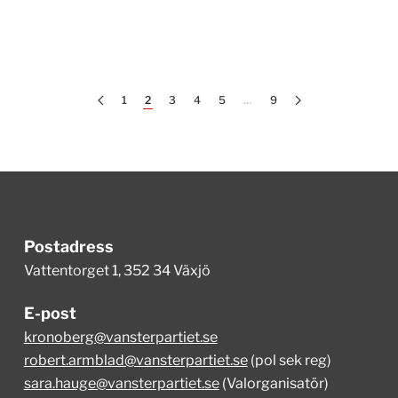
1
2
3
4
5
…
9
Postadress
Vattentorget 1, 352 34 Växjö
E-post
kronoberg@vansterpartiet.se
robert.armblad@vansterpartiet.se
(pol sek reg)
sara.hauge@vansterpartiet.se
(Valorganisatör)