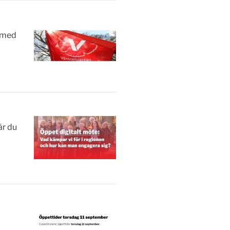
a med
är du