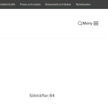
ollektivtrafik
Press och media
Dokument och länkar
Nyhetsarkiv
Meny
Sökträffar: 84