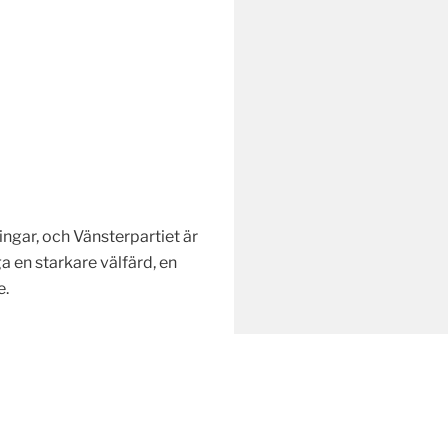
ingar, och Vänsterpartiet är
 en starkare välfärd, en
e.