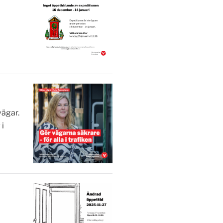
vägar.
 i