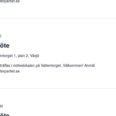
erpartiet.se
0
möte
entorget 1, plan 2, Växjö
fas i möteslokalen på Vattentorget. Välkommen! Anmäl
erpartiet.se
00
möte