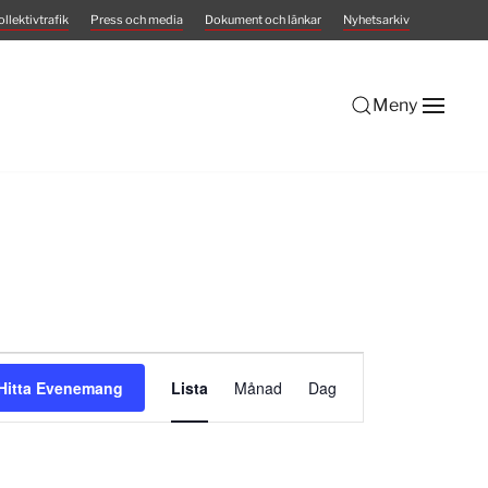
ollektivtrafik
Press och media
Dokument och länkar
Nyhetsarkiv
Meny
Evenemang
Hitta Evenemang
Lista
Månad
Dag
vynavigering