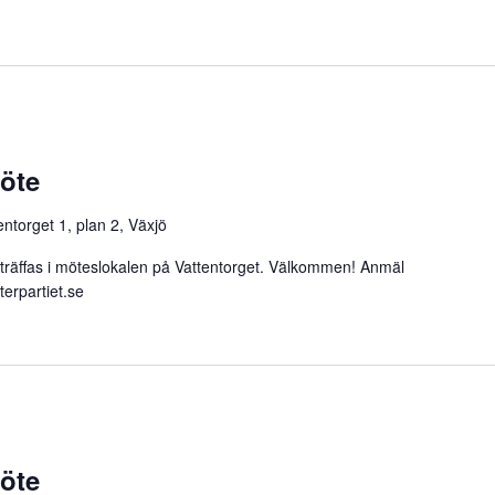
möte
entorget 1, plan 2, Växjö
fas i möteslokalen på Vattentorget. Välkommen! Anmäl
erpartiet.se
möte