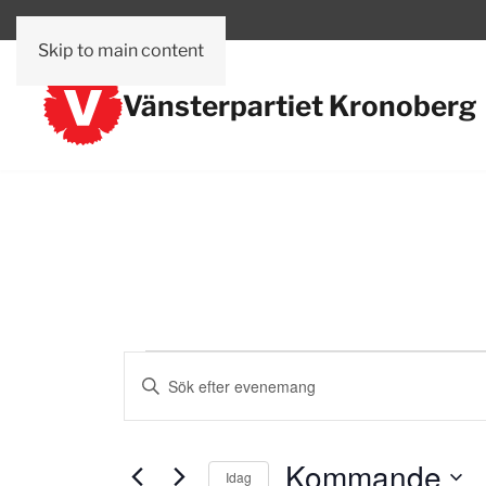
Skip to main content
Vänsterpartiet Kronoberg
Evenemang
Evenemang
Ange
Search
nyckelord.
Sök
and
efter
Kommande
Idag