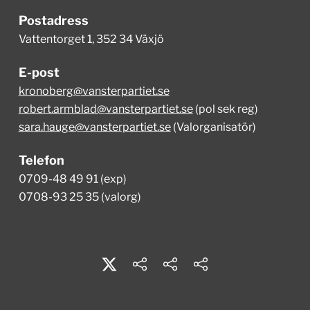
Postadress
Vattentorget 1, 352 34 Växjö
E-post
kronoberg@vansterpartiet.se
robert.armblad@vansterpartiet.se
(pol sek reg)
sara.hauge@vansterpartiet.se
(Valorganisatör)
Telefon
0709-48 49 91 (exp)
0708-93 25 35 (valorg)