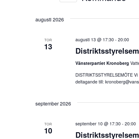
Views
Evenemang
Välj
efter
Navigation
datum.
nyckelord.
augusti 2026
augusti 13 @ 17:30
-
20:00
TOR
13
Distriktsstyrelse
Vänsterpartiet Kronoberg
Vatt
DISTRIKTSSTYRELSEMÖTE Vi träf
deltagande till:
kronoberg@vanst
september 2026
september 10 @ 17:30
-
20:00
TOR
10
Distriktsstyrelse