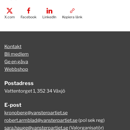
X.com
Facebook
LinkedIn
Kopiera länk
Kontakt
Bli medlem
Ge en gåva
Webbshop
Postadress
Vattentorget 1, 352 34 Växjö
E-post
kronoberg@vansterpartiet.se
robert.armblad@vansterpartiet.se
(pol sek reg)
sara.hauge@vansterpartiet.se
(Valorganisatör)