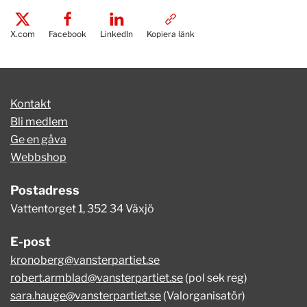
X.com
Facebook
LinkedIn
Kopiera länk
Kontakt
Bli medlem
Ge en gåva
Webbshop
Postadress
Vattentorget 1, 352 34 Växjö
E-post
kronoberg@vansterpartiet.se
robert.armblad@vansterpartiet.se
(pol sek reg)
sara.hauge@vansterpartiet.se
(Valorganisatör)