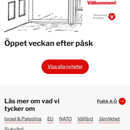
Öppet veckan efter påsk
Visa alla nyheter
Läs mer om vad vi
Politik A-Ö
tycker om
Israel & Palestina
EU
NATO
Välfärd
Jämlikhet
Sjukvård