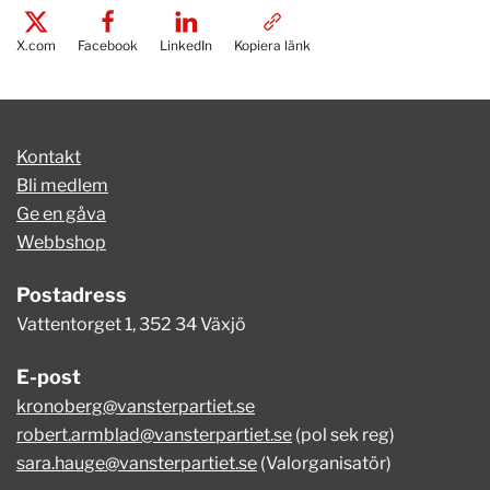
X.com
Facebook
LinkedIn
Kopiera länk
Kontakt
Bli medlem
Ge en gåva
Webbshop
Postadress
Vattentorget 1, 352 34 Växjö
E-post
kronoberg@vansterpartiet.se
robert.armblad@vansterpartiet.se
(pol sek reg)
sara.hauge@vansterpartiet.se
(Valorganisatör)